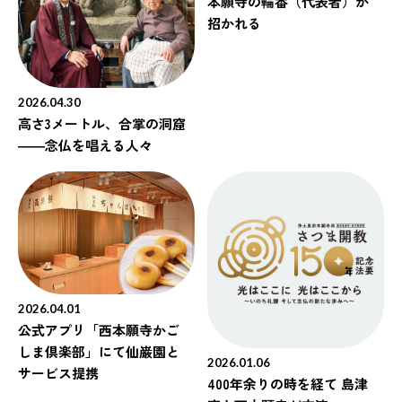
本願寺の輪番（代表者）が
招かれる
2026.04.30
高さ3メートル、合掌の洞窟
――念仏を唱える人々
2026.04.01
公式アプリ「西本願寺かご
しま倶楽部」にて仙巌園と
2026.01.06
サービス提携
400年余りの時を経て 島津