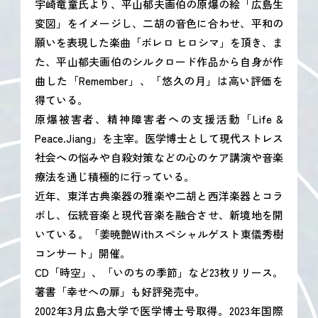
宇崎竜童氏より、平山郁夫画伯の原爆の絵「広島生
変図」をイメージし、二胡の音色に合わせ、平和の
願いを表現した楽曲「ボレロ ヒロシマ」を頂き、ま
た、平山郁夫画伯のシルクロード作品から自身が作
曲した「Remember」、「悠久の月」は高い評価を
得ている。
原爆被害者、精神障害者への支援活動「Life &
Peace.Jiang」を主宰。医学博士として現代ストレス
社会への悩みや自殺対策などの心のケア講演や音楽
療法を通じ積極的に行っている。
近年、東洋古典楽器の雅楽や二胡と西洋楽器とコラ
ボし、伝統音楽と現代音楽を融合させ、新境地を開
いている。「姜暁艶Withスペシャルゲスト東儀秀樹
コンサート」開催。
CD「時空」、「いのちの季節」など23枚リリース。
著書「幸せへの扉」も好評発売中。
2002年3月広島大学で医学博士号取得。2023年国際