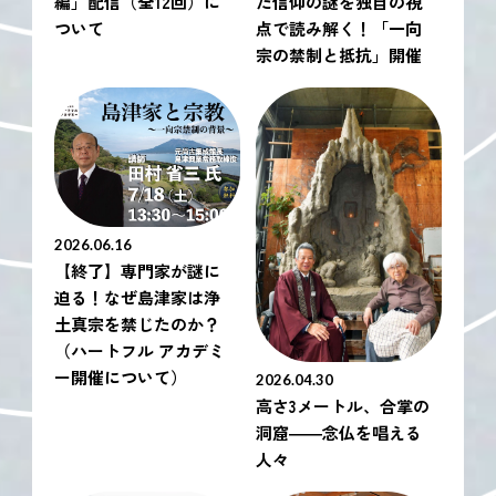
編」配信（全12回）に
た信仰の謎を独自の視
ついて
点で読み解く！「一向
宗の禁制と抵抗」開催
2026.06.16
【終了】専門家が謎に
迫る！なぜ島津家は浄
土真宗を禁じたのか？
（ハートフル アカデミ
ー開催について）
2026.04.30
高さ3メートル、合掌の
洞窟――念仏を唱える
人々