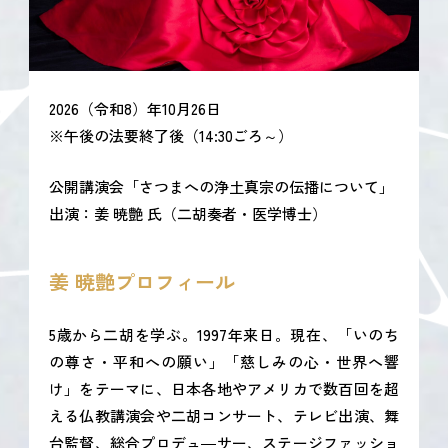
2026（令和8）年10月26日
※午後の法要終了後（14:30ごろ～）
公開講演会「さつまへの浄土真宗の伝播について」
出演：姜 暁艶 氏（二胡奏者・医学博士）
姜 暁艶プロフィール
5歳から二胡を学ぶ。1997年来日。現在、「いのち
の尊さ・平和への願い」「慈しみの心・世界へ響
け」をテーマに、日本各地やアメリカで数百回を超
える仏教講演会や二胡コンサート、テレビ出演、舞
台監督、総合プロデュ―サー、ステージファッショ