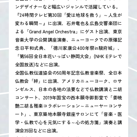
ンデザイナーなど幅広いジャンルで活躍している。
『24時間テレビ第30回「愛は地球を救う」～人生が
変わる瞬間～』に出演、石井竜也＆広島交響楽団に
よる「Grand Angel Orchestra」にゲスト出演、東京
音楽大学の公開講座演奏、ニューヨークでの原爆記
念日平和式典、「徳川家康公400年祭in駿府城」、
「第56回全日本花いっぱい静岡大会」(NHK Eテレで
全国放送)などに出演。
全国仏教伝道協会の50周年記念仏教音楽祭、全日本
仏教会「絆」に出演、アメリカニューヨーク、ロサ
ンゼルス、日本の各地の法要などで仏教講演と二胡
コンサート、2019年国宝の西本願寺御影堂で「姜暁
艶二胡＆雅楽コラボレーション～ニューヤーコンサ
ート」、東京築地本願寺銀座サロンにて「音楽・医
学・仏教で心を元気にする～心の処方箋」演奏と講
演会35回などに出演。